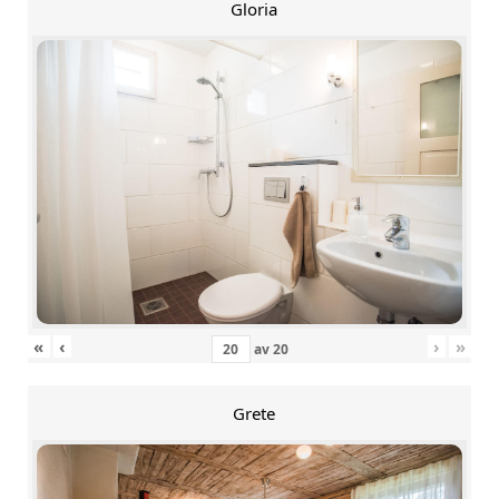
Gloria
«
‹
›
»
av
20
Grete