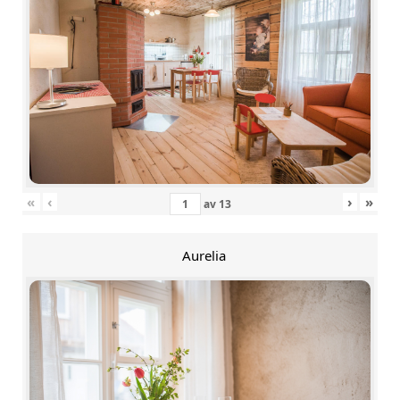
«
‹
›
»
av
13
Aurelia