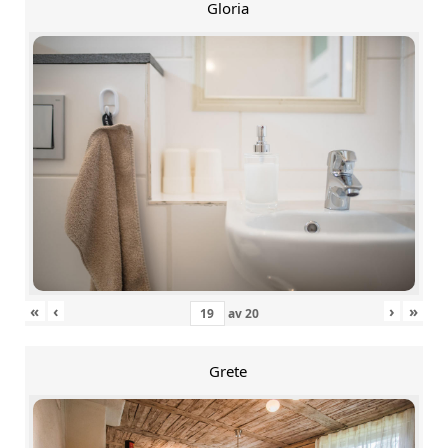
Gloria
«
‹
›
»
av
20
Grete