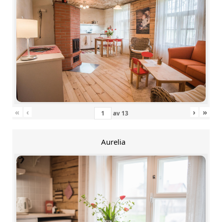
«
‹
›
»
av
13
Aurelia