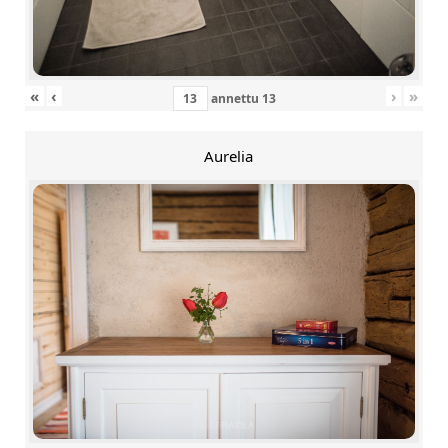
«
‹
›
»
annettu
13
Aurelia