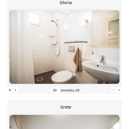
Gloria
«
‹
›
»
annettu
20
Grete