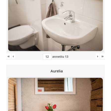
«
‹
›
»
annettu
13
Aurelia