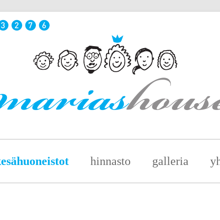
esähuoneistot
hinnasto
galleria
yh