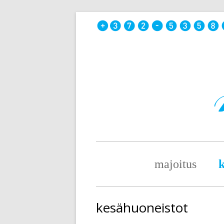
Skip
to
content
Primary
majoitus
k
Menu
kesähuoneistot