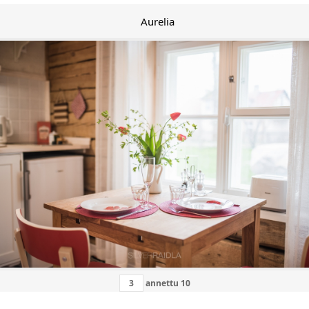
Aurelia
annettu
10