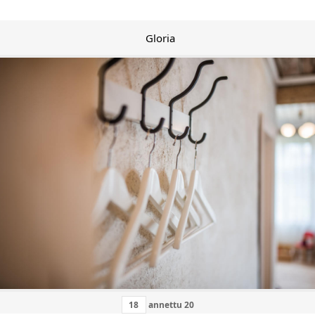
Gloria
annettu
20