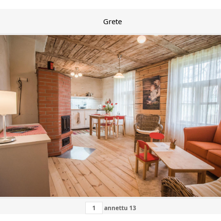
Grete
annettu
13