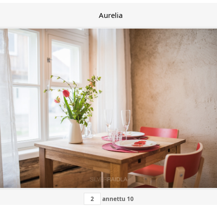
Aurelia
annettu
10