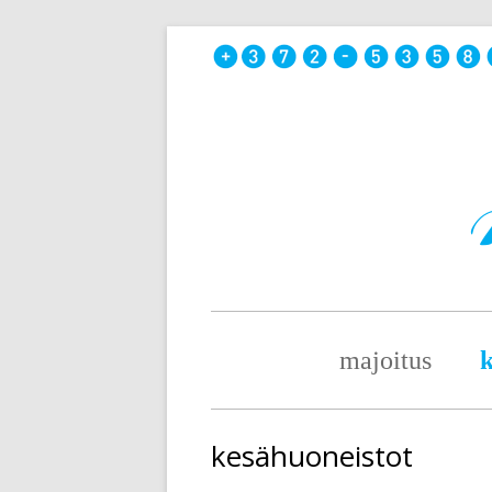
Skip
to
content
Primary
majoitus
k
Menu
kesähuoneistot