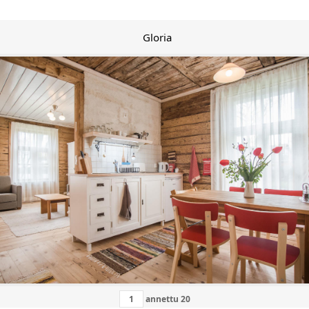
Gloria
annettu
20