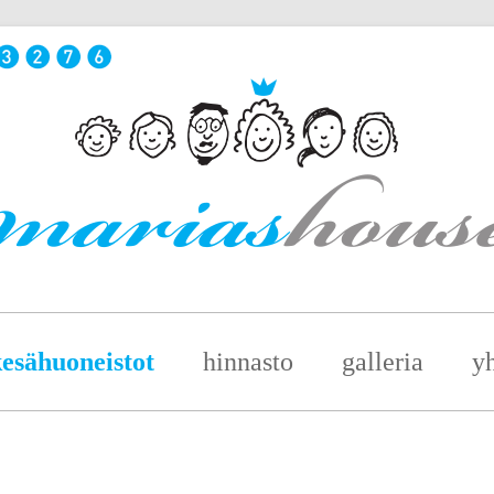
esähuoneistot
hinnasto
galleria
yh