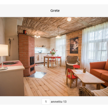
Grete
annettu
13