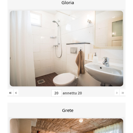
Gloria
«
‹
›
»
annettu
20
Grete