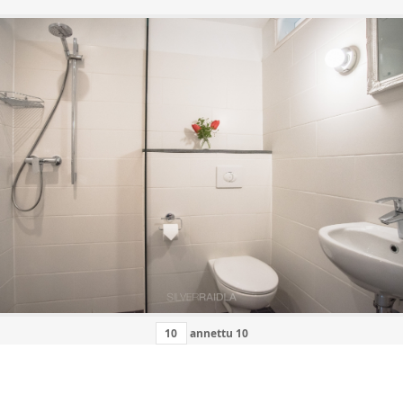
annettu
10