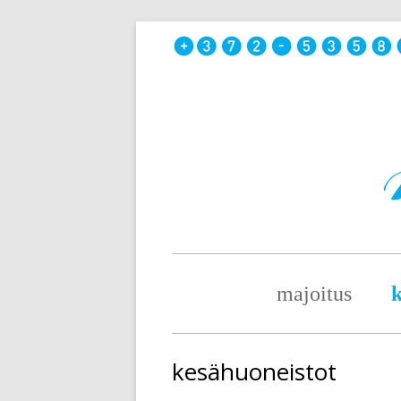
Skip
to
content
Primary
majoitus
k
Menu
kesähuoneistot