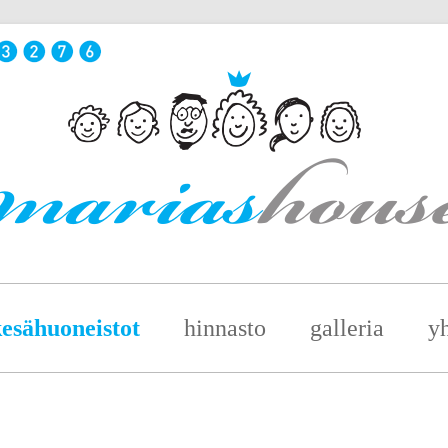
esähuoneistot
hinnasto
galleria
yh