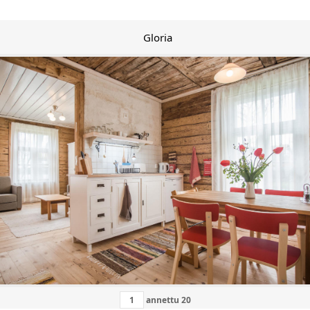
Gloria
annettu
20