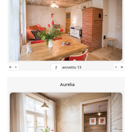
«
‹
›
»
annettu
13
Aurelia