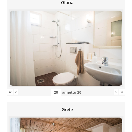
Gloria
«
‹
›
»
annettu
20
Grete