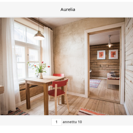
Aurelia
annettu
10