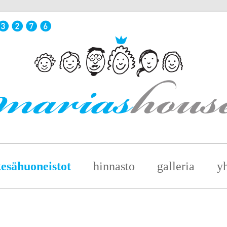
esähuoneistot
hinnasto
galleria
yh