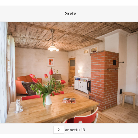
Grete
annettu
13