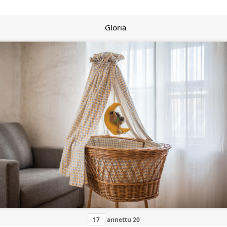
Gloria
annettu
20