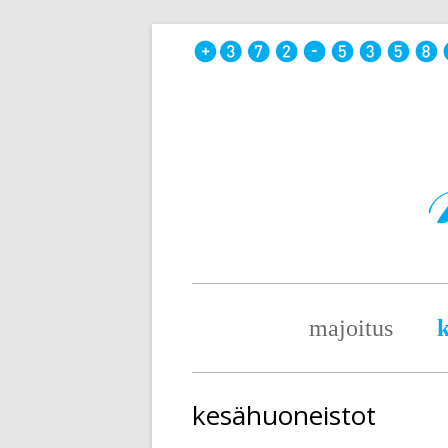
Skip
to
content
Primary
majoitus
k
Menu
kesähuoneistot