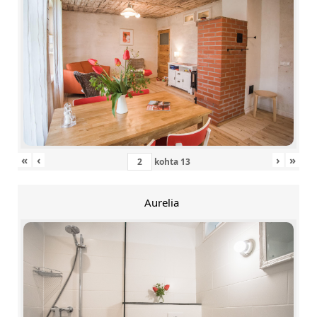
«
‹
›
»
kohta
13
Aurelia