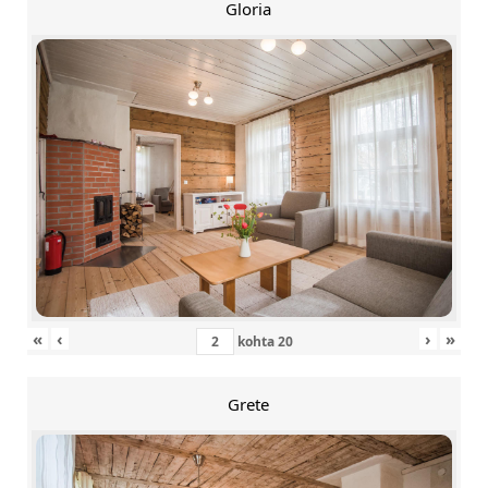
Gloria
«
‹
›
»
kohta
20
Grete