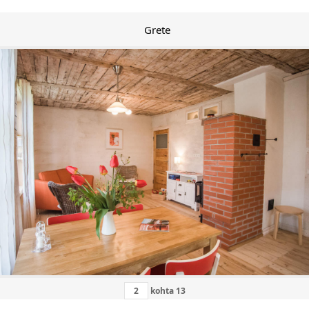
Grete
kohta
13