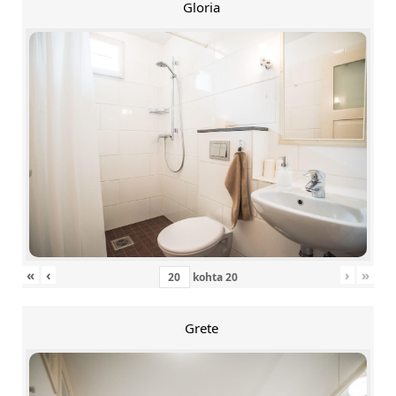
Gloria
«
‹
›
»
kohta
20
Grete