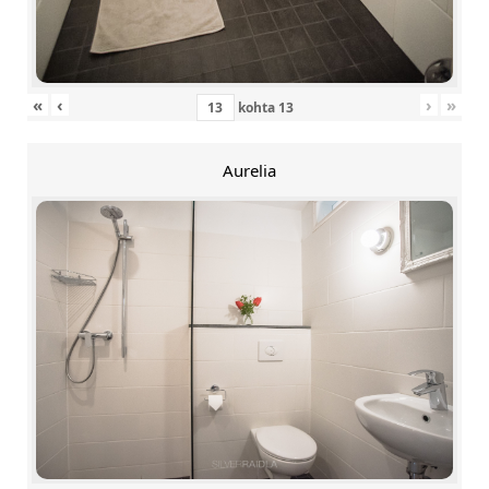
«
‹
›
»
kohta
13
Aurelia