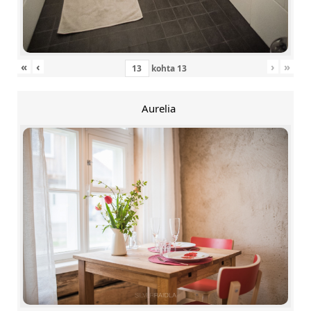
«
‹
›
»
kohta
13
Aurelia