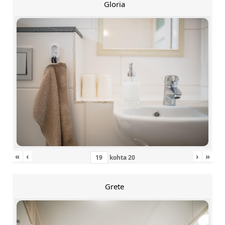
Gloria
«
‹
›
»
kohta
20
Grete