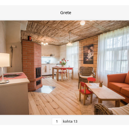
Grete
kohta
13