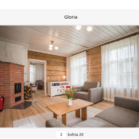
Gloria
kohta
20