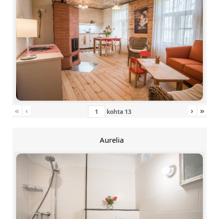
«
‹
›
»
kohta
13
Aurelia