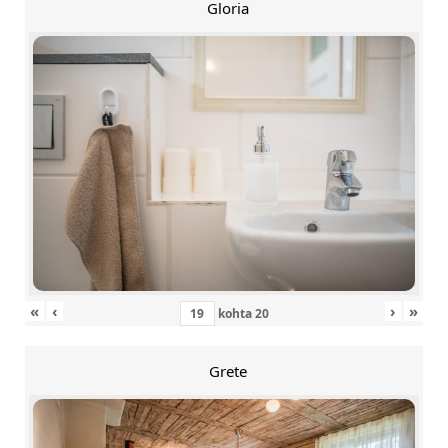
Gloria
«
‹
›
»
kohta
20
Grete