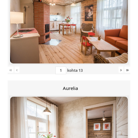
«
‹
›
»
kohta
13
Aurelia