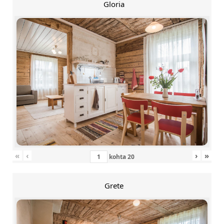
Gloria
«
‹
›
»
kohta
20
Grete