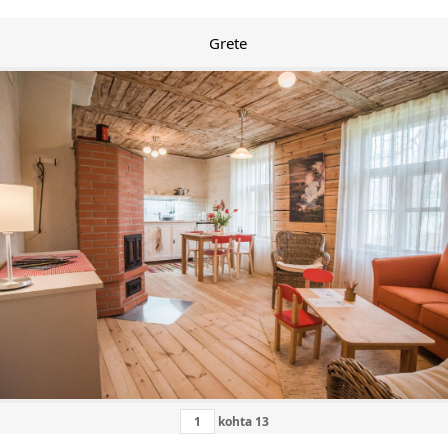
Grete
kohta
13