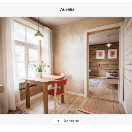
Aurelia
kohta
10