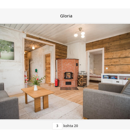
Gloria
kohta
20