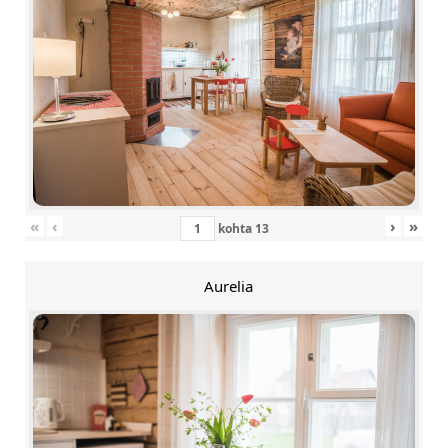
«
‹
›
»
kohta
13
Aurelia