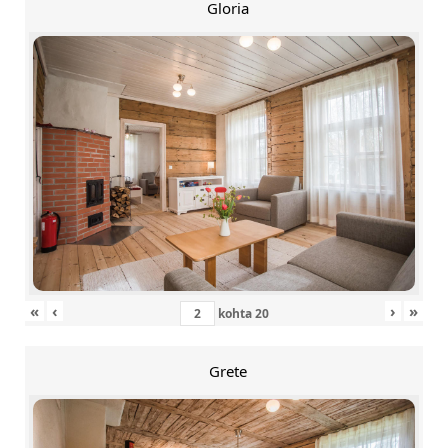
Gloria
«
‹
›
»
kohta
20
Grete