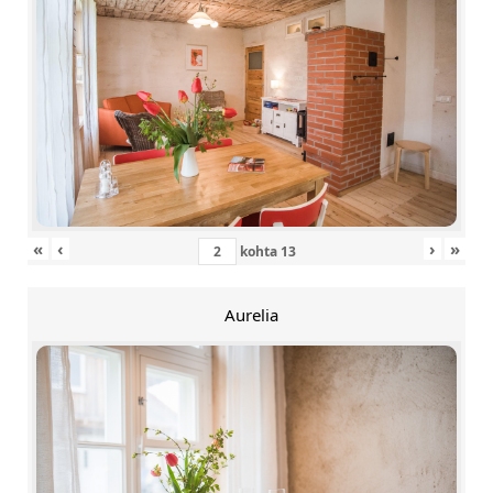
«
‹
›
»
kohta
13
Aurelia