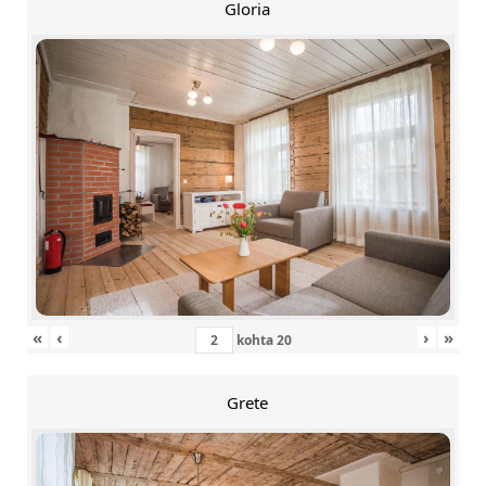
Gloria
«
‹
›
»
kohta
20
Grete