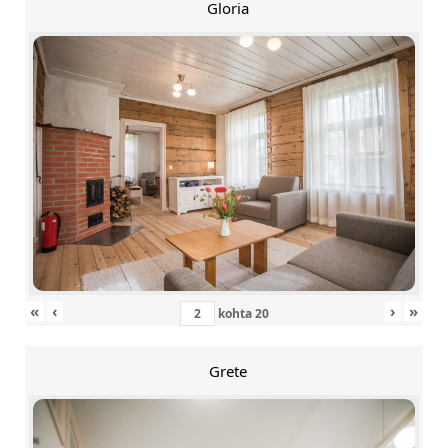
Gloria
«
‹
›
»
kohta
20
Grete