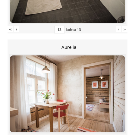
«
‹
›
»
kohta
13
Aurelia