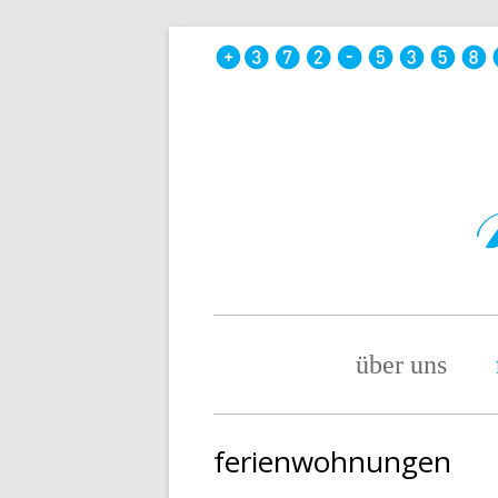
Skip
to
content
Primary
über uns
Menu
ferienwohnungen