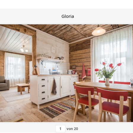
Gloria
von
20