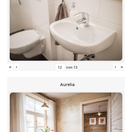
«
‹
›
»
von
13
Aurelia