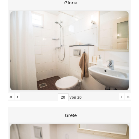
Gloria
«
‹
›
»
von
20
Grete