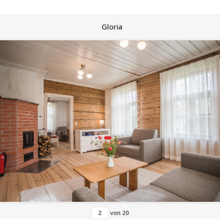
Gloria
von
20