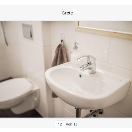
Grete
von
13