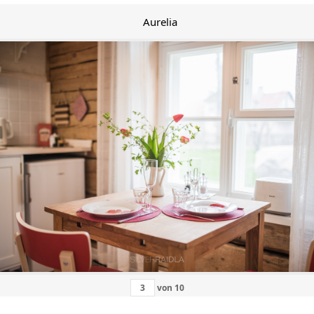
Aurelia
von
10