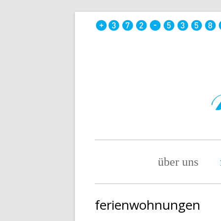
Skip
to
content
Primary
über uns
Menu
ferienwohnungen